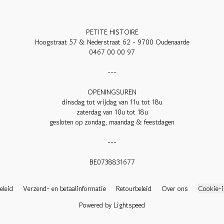
PETITE HISTOIRE

Hoogstraat 57 & Nederstraat 62 - 9700 Oudenaarde

0467 00 00 97

---

OPENINGSUREN

dinsdag tot vrijdag van 11u tot 18u

zaterdag van 10u tot 18u

gesloten op zondag, maandag & feestdagen

---

BE0738831677

eleid
Verzend- en betaalinformatie
Retourbeleid
Over ons
Cookie-i
Powered by Lightspeed