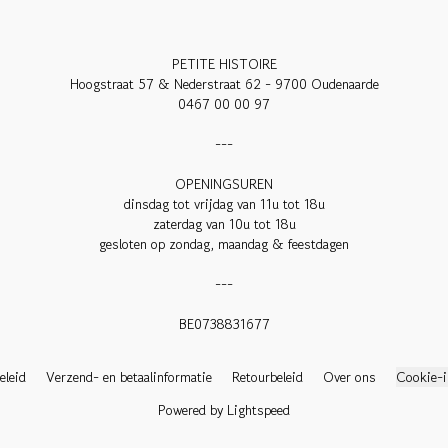
PETITE HISTOIRE

Hoogstraat 57 & Nederstraat 62 - 9700 Oudenaarde

0467 00 00 97

---

OPENINGSUREN

dinsdag tot vrijdag van 11u tot 18u

zaterdag van 10u tot 18u

gesloten op zondag, maandag & feestdagen

---

BE0738831677

eleid
Verzend- en betaalinformatie
Retourbeleid
Over ons
Cookie-i
Powered by Lightspeed