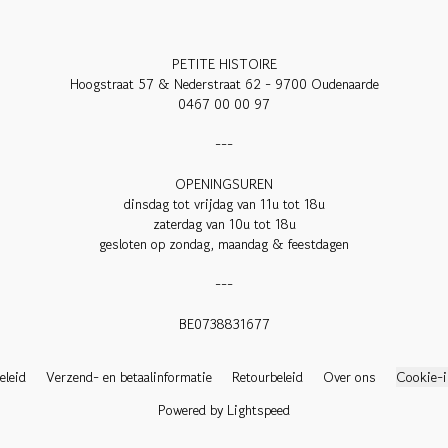
PETITE HISTOIRE

Hoogstraat 57 & Nederstraat 62 - 9700 Oudenaarde

0467 00 00 97

---

OPENINGSUREN

dinsdag tot vrijdag van 11u tot 18u

zaterdag van 10u tot 18u

gesloten op zondag, maandag & feestdagen

---

BE0738831677

eleid
Verzend- en betaalinformatie
Retourbeleid
Over ons
Cookie-i
Powered by Lightspeed