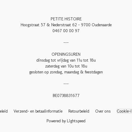
PETITE HISTOIRE

Hoogstraat 57 & Nederstraat 62 - 9700 Oudenaarde

0467 00 00 97

---

OPENINGSUREN

dinsdag tot vrijdag van 11u tot 18u

zaterdag van 10u tot 18u

gesloten op zondag, maandag & feestdagen

---

BE0738831677

eleid
Verzend- en betaalinformatie
Retourbeleid
Over ons
Cookie-i
Powered by Lightspeed