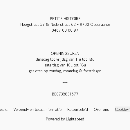
PETITE HISTOIRE

Hoogstraat 57 & Nederstraat 62 - 9700 Oudenaarde

0467 00 00 97

---

OPENINGSUREN

dinsdag tot vrijdag van 11u tot 18u

zaterdag van 10u tot 18u

gesloten op zondag, maandag & feestdagen

---

BE0738831677

eleid
Verzend- en betaalinformatie
Retourbeleid
Over ons
Cookie-i
Powered by Lightspeed