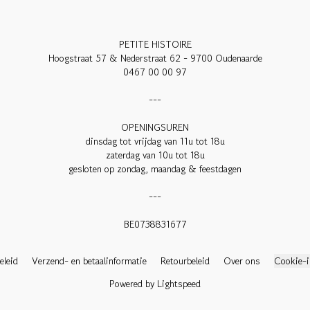
PETITE HISTOIRE

Hoogstraat 57 & Nederstraat 62 - 9700 Oudenaarde

0467 00 00 97

---

OPENINGSUREN

dinsdag tot vrijdag van 11u tot 18u

zaterdag van 10u tot 18u

gesloten op zondag, maandag & feestdagen

---

BE0738831677

eleid
Verzend- en betaalinformatie
Retourbeleid
Over ons
Cookie-i
Powered by Lightspeed