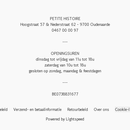
PETITE HISTOIRE

Hoogstraat 57 & Nederstraat 62 - 9700 Oudenaarde

0467 00 00 97

---

OPENINGSUREN

dinsdag tot vrijdag van 11u tot 18u

zaterdag van 10u tot 18u

gesloten op zondag, maandag & feestdagen

---

BE0738831677

eleid
Verzend- en betaalinformatie
Retourbeleid
Over ons
Cookie-i
Powered by Lightspeed